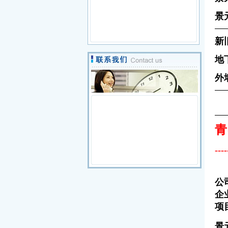
景
新
地
外
青
--
公司
企业
项目
景