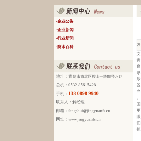
·
企业公告
·
企业新闻
·
行业新闻
发
·
防水百科
文
青
良
形
地址：
青岛市
市北区鞍山一路88号0717
乐
总机：0532-85615428
景
当
138 0898 9940
手机：
。
联系人：解经理
国
更
邮箱：fangshui@jingyuanfs.cn
眼
网址：
www.jingyuanfs.cn
们
抓