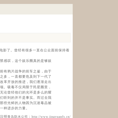
部电影了。曾经有很多一直在公众面前保持着
禁感叹，这个娱乐圈真的是够娱
前有鸦片战争的前车之鉴，由于
之多，一直都要危及到下一代了
改革开放的推进，我们逐渐走出
项。吸毒不仅局限于民星圈里，
无论曾经他们的光环是多么的耀
们听到的并不是事实。而过去我
那些光鲜的人物因为沉迷毒品被
一种进步的力量。
注明
：
青岛防水公司
http://www.jingyuanfs.cn/