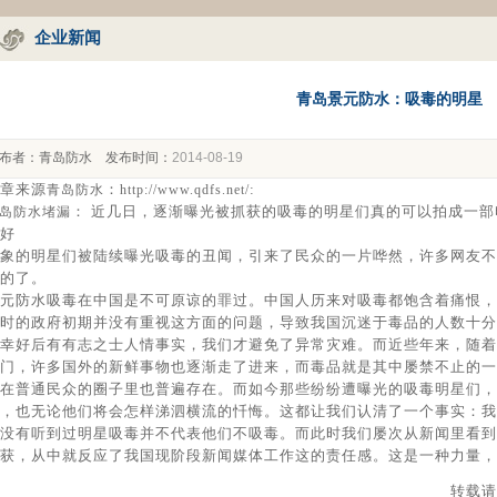
企业新闻
青岛景元防水：吸毒的明星
布者：
青岛防水
发布时间：
2014-08-19
章来源
：
:
青岛防水
http://www.qdfs.net/
： 近几日，逐渐曝光被抓获的吸毒的明星们真的可以拍成一
岛防水堵漏
好
象的明星们被陆续曝光吸毒的丑闻，引来了民众的一片哗然，许多网友不
的了。
元防水吸毒在中国是不可原谅的罪过。中国人历来对吸毒都饱含着痛恨，
时的政府初期并没有重视这方面的问题，导致我国沉迷于毒品的人数十分
幸好后有有志之士人情事实，我们才避免了异常灾难。而近些年来，随着
门，许多国外的新鲜事物也逐渐走了进来，而毒品就是其中屡禁不止的一
在普通民众的圈子里也普遍存在。而如今那些纷纷遭曝光的吸毒明星们，
，也无论他们将会怎样涕泗横流的忏悔。这都让我们认清了一个事实：我
没有听到过明星吸毒并不代表他们不吸毒。而此时我们屡次从新闻里看到
获，从中就反应了我国现阶段新闻媒体工作这的责任感。这是一种力量，
转载请