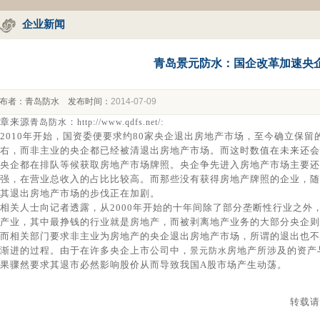
企业新闻
青岛景元防水：国企改革加速央
布者：
青岛防水
发布时间：
2014-07-09
章来源
：
:
青岛防水
http://www.qdfs.net/
2010年开始，国资委便要求约80家央企退出房地产市场，至今确立保留
右，而非主业的央企都已经被清退出房地产市场。而这时数值在未来还会
央企都在排队等候获取房地产市场牌照。央企争先进入房地产市场主要还
强，在营业总收入的占比比较高。而那些没有获得房地产牌照的企业，随
其退出房地产市场的步伐正在加剧。
相关人士向记者透露，从2000年开始的十年间除了部分垄断性行业之外
产业，其中最挣钱的行业就是房地产，而被剥离地产业务的大部分央企则
而相关部门要求非主业为房地产的央企退出房地产市场，所谓的退出也不
渐进的过程。由于在许多央企上市公司中，
房地产所涉及的资产
景元防水
果骤然要求其退市必然影响股价从而导致我国A股市场产生动荡。
转载请