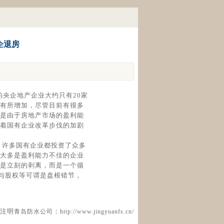
企退房
的央企地产企业大约只有20家
有所增加，尽管目前有很多
是由于房地产市场的盈利能
着国有企业改革步伐的加剧
，许多国有企业都投资了众多
大多是盈利能力不佳的企业
是立刻的剥离，而是一个循
与股权等可谓是盘根错节，
注明
：
青岛防水公司
http://www.jingyuanfs.cn/