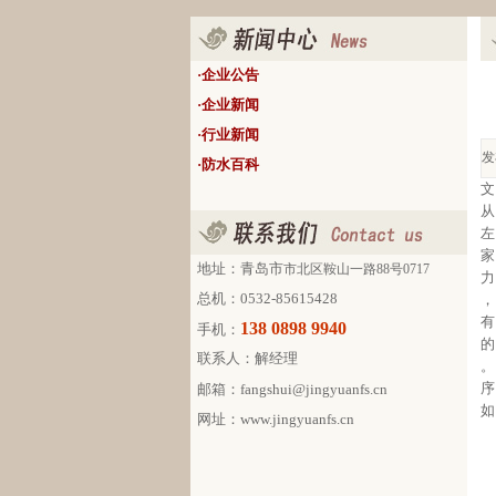
·
企业公告
·
企业新闻
·
行业新闻
发
·
防水百科
文
从
左
家
地址：
青岛市
市北区鞍山一路88号0717
力
总机：0532-85615428
，
有
138 0898 9940
手机：
的
联系人：解经理
。
序
邮箱：fangshui@jingyuanfs.cn
如
网址：
www.jingyuanfs.cn